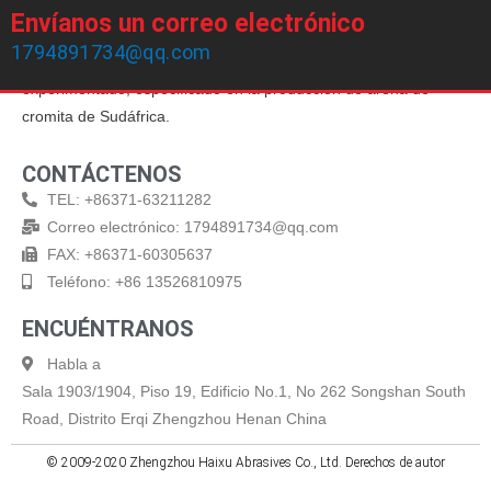
Envíanos un correo electrónico
Zhengzhou Haixu Abrasives Co., Ltd, fundada en 1999, posee
1794891734@qq.com
20 años de experiencia en producción y un equipo de ventas
experimentado, especificado en la producción de arena de
cromita de Sudáfrica.
CONTÁCTENOS
TEL: +86371-63211282
Correo electrónico: 1794891734@qq.com
FAX: +86371-60305637
Teléfono: +86 13526810975
ENCUÉNTRANOS
Habla a
Sala 1903/1904, Piso 19, Edificio No.1, No 262 Songshan South
Road, Distrito Erqi Zhengzhou Henan China
© 2009-2020 Zhengzhou Haixu Abrasives Co., Ltd. Derechos de autor