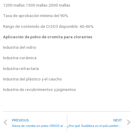
1200 mallas 1500 mallas 2000 mallas
Tasa de aprobación mínima del 90%
Rango de contenido de Cr2O3 disponible: 40-46%
Aplicación de polvo de cromita para clorantes
Industria del vidrio
Industria cerámica
Industria refractaria
Industria del plástico y el caucho
Industria de recubrimientos y pigmentos
PREVIOUS
NEXT
Arena de cromita en polvo CR2O3 al 46% 325# 0,045 mm 90 % de paso
¿Por qué Sudáfrica es el país preferido para el mineral de cromita utilizado en fundición?