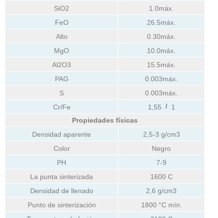
SiO2
1.0máx.
FeO
26.5máx.
Alto
0.30máx.
MgO
10.0máx.
Al2O3
15.5máx.
PAG
0.003máx.
S
0.003máx.
/
Cr/Fe
1,55
1
Propiedades físicas
Densidad aparente
2,5-3 g/cm3
Color
Negro
PH
7-9
La punta sinterizada
1600 C
Densidad de llenado
2,6 g/cm3
Punto de sinterización
1800 °C mín.